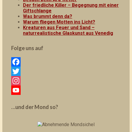
Der friedliche Killer – Begegnung mit einer
Giftschlange
Was brummt denn da?
Warum fliegen Motten ins Licht?
Kreaturen aus Feuer und Sand –
naturrealistische Glaskunst aus Venedig
Folge uns auf
F
a
T
c
w
I
e
i
n
Y
…und der Mond so?
b
t
s
o
o
t
t
u
o
e
a
T