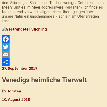
dem Stichling in Bächen und Teichen weniger Gefahren als im
Meer? Gibt es im Meer aggressivere Parasiten? Ich finde es
faszinierend, zu welch allgemeinen Überlegungen über
unsere Natur ein unscheinbares Fischlein am Ufer anregen
kann.
F
a
T
c
w
E
27. September 2019
e
i
m
T
b
t
a
e
Venedigs heimliche Tierwelt
o
t
i
i
Torsten
By
o
e
l
l
10. August 2018
k
r
e