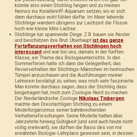
könnte also einen Stichling fangen und zu meinen
Nemos ins Korallenriff-Aquarium setzen, wo er sich
dann durchaus wohl fühlen dürfte. Im Meer lebende
Stichlinge wandern übrigens zur Laichzeit die Flüsse
hoch wie kleine Mini-Lachse.
Stichlinge tun spannende Dinge. Z.B. bauen sie Nester
und beschützen ihre Brut. Überhaupt
ist das ganze
Fortpflanzungsverhalten von Stichlingen hoch
interessant
und war bei uns, damals in der fünften
Klasse, ein Thema des Biologieunterrichts. In den
Sommerferien hatte ich dann die Gelegenheit, das
Revierverhalten der Stichlings-Männchen im heimischen
Tümpel anzuschauen und die Ausführungen meiner
Lehrerein bestätigt zu sehen, was mich sehr faszinierte.
Man könnte durchaus sagen, dass der Stichling dazu
beigetragen hat, mich zum Zoologie-Nerd zu machen.
Der Niederländische Zoologe
Nikolaas Tinbergen
machte den Dreistachligen Stichling zu einem
Modellorganismus seiner bahnbrechenden
Verhaltensforschungen. Seine Modelle hatten über
Jahrzehnte hinweg Gültigkeit (und sind auch heute nicht
völlig irrelevant); sie dürften die Basis des von mir
erwähnten Biologie-Lehrplans gewesen sein, in dessen