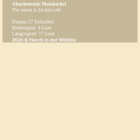
Abnehmende Mondsichel
k
r
g
u
The moon is 24 days old
r
b
Distanz 57 Erdradien
a
e
Breitengrad: 4 Grad
Längengrad: 77 Grad
m
C
2026
© Nerds in der Wildnis
h
a
n
n
e
l