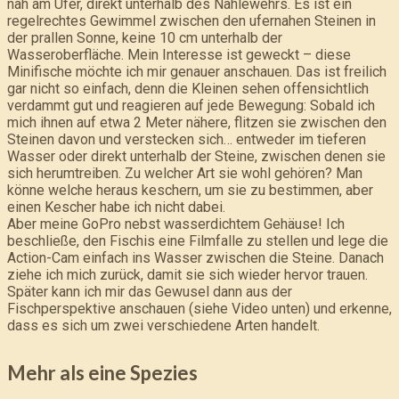
nah am Ufer, direkt unterhalb des Nahlewehrs. Es ist ein
regelrechtes Gewimmel zwischen den ufernahen Steinen in
der prallen Sonne, keine 10 cm unterhalb der
Wasseroberfläche. Mein Interesse ist geweckt – diese
Minifische möchte ich mir genauer anschauen. Das ist freilich
gar nicht so einfach, denn die Kleinen sehen offensichtlich
verdammt gut und reagieren auf jede Bewegung: Sobald ich
mich ihnen auf etwa 2 Meter nähere, flitzen sie zwischen den
Steinen davon und verstecken sich… entweder im tieferen
Wasser oder direkt unterhalb der Steine, zwischen denen sie
sich herumtreiben. Zu welcher Art sie wohl gehören? Man
könne welche heraus keschern, um sie zu bestimmen, aber
einen Kescher habe ich nicht dabei.
Aber meine GoPro nebst wasserdichtem Gehäuse! Ich
beschließe, den Fischis eine Filmfalle zu stellen und lege die
Action-Cam einfach ins Wasser zwischen die Steine. Danach
ziehe ich mich zurück, damit sie sich wieder hervor trauen.
Später kann ich mir das Gewusel dann aus der
Fischperspektive anschauen (siehe Video unten) und erkenne,
dass es sich um zwei verschiedene Arten handelt.
Mehr als eine Spezies