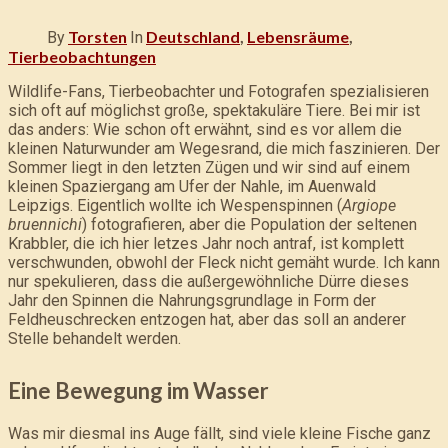
Torsten
Deutschland
,
Lebensräume
,
By
In
Tierbeobachtungen
Wildlife-Fans, Tierbeobachter und Fotografen spezialisieren
sich oft auf möglichst große, spektakuläre Tiere. Bei mir ist
das anders: Wie schon oft erwähnt, sind es vor allem die
kleinen Naturwunder am Wegesrand, die mich faszinieren. Der
Sommer liegt in den letzten Zügen und wir sind auf einem
kleinen Spaziergang am Ufer der Nahle, im Auenwald
Leipzigs. Eigentlich wollte ich Wespenspinnen (
Argiope
bruennichi
) fotografieren, aber die Population der seltenen
Krabbler, die ich hier letzes Jahr noch antraf, ist komplett
verschwunden, obwohl der Fleck nicht gemäht wurde. Ich kann
nur spekulieren, dass die außergewöhnliche Dürre dieses
Jahr den Spinnen die Nahrungsgrundlage in Form der
Feldheuschrecken entzogen hat, aber das soll an anderer
Stelle behandelt werden.
Eine Bewegung im Wasser
Was mir diesmal ins Auge fällt, sind viele kleine Fische ganz