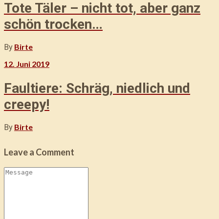
n
Tote Täler – nicht tot, aber ganz
schön trocken…
Birte
By
12. Juni 2019
Faultiere: Schräg, niedlich und
creepy!
Birte
By
Leave a Comment