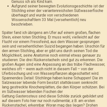
Genuss ich als Kind kam.
Aufgrund seiner bewegten Evolutionsgeschichte ist der
Stichling einer der variantenreichsten Süßwasserfische
überhaupt und wurde von verschiedenen
Wissenschaftlern 33 Mal (versehentlich) neu
beschrieben.
Später fand ich übrigens am Ufer auf einem großen, flachen
Stein, einen toten Stichling. Er muss wohl, vielleicht auf der
Flucht vor einem Fressfeind, aus dem Wasser gesprungen
sein und versehentlichen Suizid begangen haben. Unschön für
den armen Stichling, aber er gibt uns durch seinen Tod die
Möglichkeit, seine Anatomie noch einmal etwas genauer zu
studieren: Die drei Rückenstacheln sind gut zu erkennen. Die
großen Augen sind eine Anpassung an das trübe Flachwasser,
welches oft – wenn auch nicht in diesem Fall – von der
Uferböschung und von Wasserpflanzen abgeschattet wird.
Spannendes Detail: Stichlinge haben keine Schuppen! Die im
Salzwasser lebende Form besitzt stattdessen senkrecht
lang gestreckte Knochenplatten, die den Körper schützen. Bei
im Süßwasser lebenden Fischen der
Gattung
Gasterosteus
sind diese Schilde zurück gebildet und
auf diesem Foto hier nur noch rudimentär, z.B. am ersten
Rückenstachel, erkennbar. Woran mag das liegen? Drohen