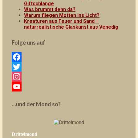
Giftschlange
Was brummt denn da?
Warum fliegen Motten ins Licht?
Kreaturen aus Feuer und Sand –
naturrealistische Glaskunst aus Venedig
Folge uns auf
F
a
T
c
w
I
e
i
n
Y
…und der Mond so?
b
t
s
o
o
t
t
u
o
e
a
T
Drittelmond
k
r
g
u