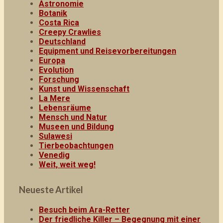
Astronomie
Botanik
Costa Rica
Creepy Crawlies
Deutschland
Equipment und Reisevorbereitungen
Europa
Evolution
Forschung
Kunst und Wissenschaft
La Mere
Lebensräume
Mensch und Natur
Museen und Bildung
Sulawesi
Tierbeobachtungen
Venedig
Weit, weit weg!
Neueste Artikel
Besuch beim Ara-Retter
Der friedliche Killer – Begegnung mit einer